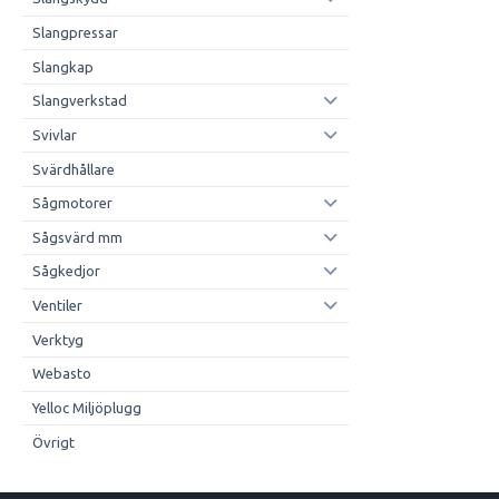
Slangpressar
Slangkap
Slangverkstad
Svivlar
Svärdhållare
Sågmotorer
Sågsvärd mm
Sågkedjor
Ventiler
Verktyg
Webasto
Yelloc Miljöplugg
Övrigt