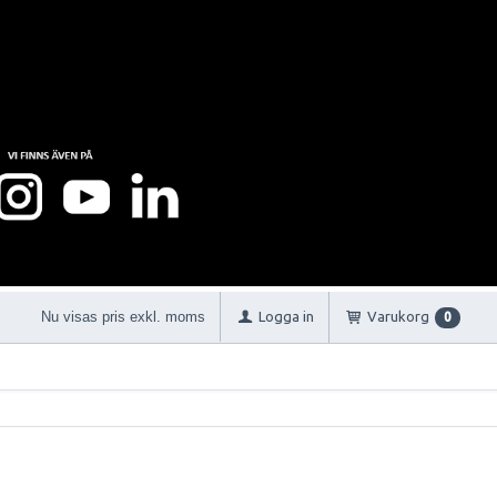
Nu visas pris exkl. moms
Logga in
Varukorg
0