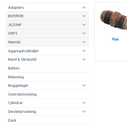
Adapters
BSP/RÖR
JIC/UNF
ORFS
Rak
Metrisk
Aggregatsdetaljer
Band & Slirskydd
Batteri
Belysning
Boggielager
Centralsmörjning
Cylindrar
Dieslelutrustning
Däck