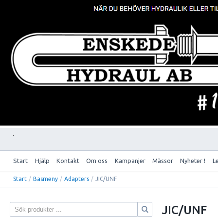
Start
Hjälp
Kontakt
Om oss
Kampanjer
Mässor
Nyheter !
L
Start
/
Basmeny
/
Adapters
/
JIC/UNF
JIC/UNF