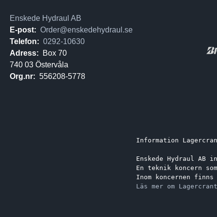
Enskede Hydraul AB
E-post:
Order@enskedehydraul.se
Telefon:
0292-10630
Adress:
Box 70
740 03 Östervåla
Org.nr:
556208-5778
Information Lagercra
Enskede Hydraul AB i
En teknik koncern so
Inom koncernen finns
Läs mer om Lagercran