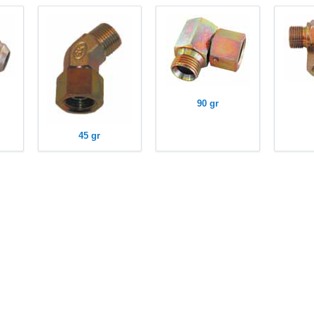
90 gr
45 gr