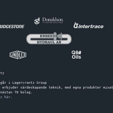
ntz
ngår i Lagercrantz Group 
m erbjuder värdeskapande teknik, med egna produkter mixa
 nästan 70 bolag.
tz här.