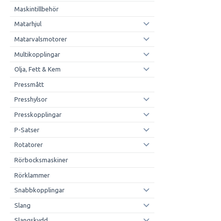
Maskintillbehör
Matarhjul
Matarvalsmotorer
Multikopplingar
Olja, Fett & Kem
Pressmått
Presshylsor
Presskopplingar
P-Satser
Rotatorer
Rörbocksmaskiner
Rörklammer
Snabbkopplingar
Slang
Slangskydd