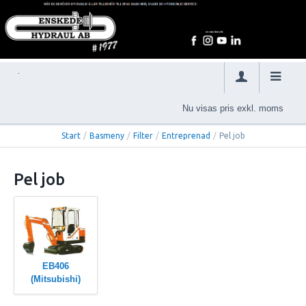
Nu visas pris exkl. moms
Start
/
Basmeny
/
Filter
/
Entreprenad
/
Pel job
Pel job
EB406
(Mitsubishi)