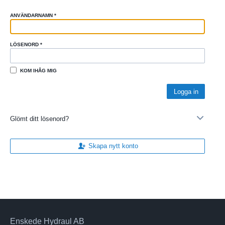
ANVÄNDARNAMN
*
LÖSENORD
*
KOM IHÅG MIG
Glömt ditt lösenord?
Skapa nytt konto
Enskede Hydraul AB