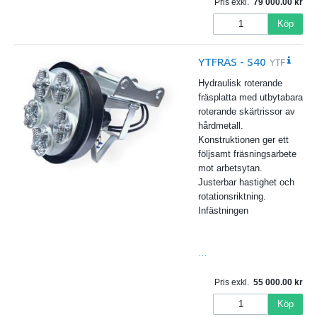
Pris exkl.
79 000.00
Köp
YTFRÄS - S40
YTF
Hydraulisk roterande
fräsplatta med utbytabara
roterande skärtrissor av
hårdmetall.
Konstruktionen ger ett
följsamt fräsningsarbete
mot arbetsytan.
Justerbar hastighet och
rotationsriktning.
Infästningen
…
Pris exkl.
55 000.00
Köp