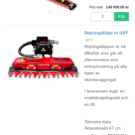
Pris exkl.
149 000.00
Köp
Röjningsklipp m tilt
RT7
Röjningsklippen är ett
tillbehör som går att
eftermontera som
extrautrustning på alla
typer av
skördaraggregat.
I leveransen ingår en
snabbkopplingsdel och
en tilt.
Tekniska data
Arbetsbredd 67 cm
…