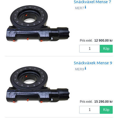
Snäckväxel Mense 7
MER7
Pris exkl.
12 900.00
Köp
Snäckväxek Mense 9
MER9
Pris exkl.
15 290.00
Köp