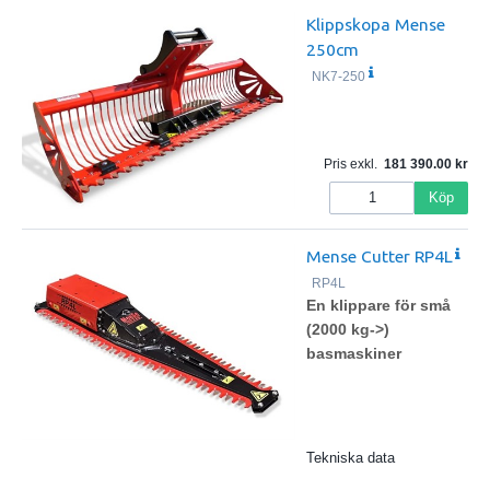
Klippskopa Mense
250cm
NK7-250
Pris exkl.
181 390.00
Köp
Mense Cutter RP4L
RP4L
En klippare för små
(2000 kg->)
basmaskiner
Tekniska data