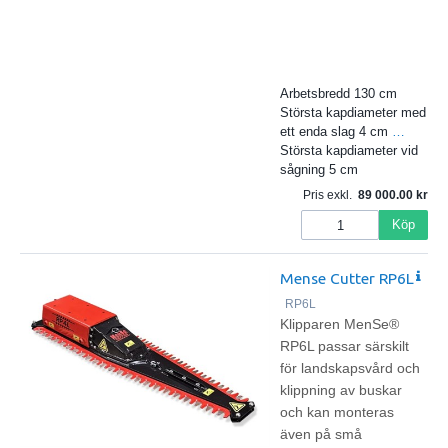
Arbetsbredd 130 cm
Största kapdiameter med
ett enda slag 4 cm
…
Största kapdiameter vid
sågning 5 cm
Pris exkl.
89 000.00
Köp
Mense Cutter RP6L
RP6L
Klipparen MenSe®
RP6L passar särskilt
för landskapsvård och
klippning av buskar
och kan monteras
även på små