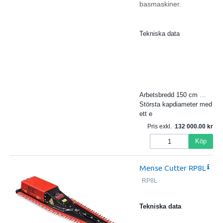
basmaskiner.
Tekniska data
Arbetsbredd 150 cm
…
Största kapdiameter med
ett e
Pris exkl.
132 000.00
Köp
Mense Cutter RP8L
RP8L
Tekniska data